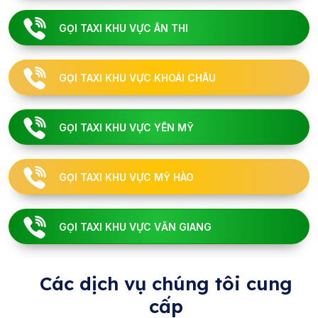
GỌI TAXI KHU VỰC ÂN THI
GỌI TAXI KHU VỰC KHOÁI CHÂU
GỌI TAXI KHU VỰC YÊN MỸ
GỌI TAXI KHU VỰC MỸ HÀO
GỌI TAXI KHU VỰC VĂN GIANG
Các dịch vụ chúng tôi cung
cấp