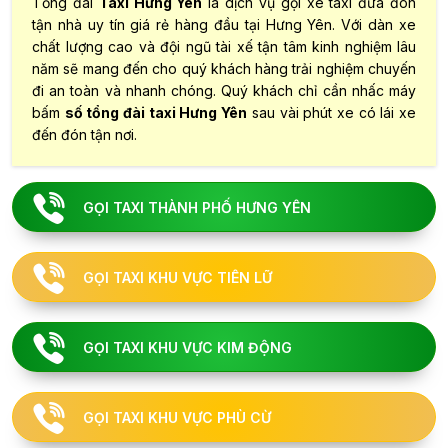
Tổng đài
Taxi Hưng Yên
là dịch vụ gọi xe taxi đưa đón
tận nhà uy tín giá rẻ hàng đầu tại Hưng Yên. Với dàn xe
chất lượng cao và đội ngũ tài xế tận tâm kinh nghiệm lâu
năm sẽ mang đến cho quý khách hàng trải nghiệm chuyến
đi an toàn và nhanh chóng. Quý khách chỉ cần nhấc máy
bấm
số tổng đài taxi Hưng Yên
sau vài phút xe có lái xe
đến đón tận nơi.
GỌI TAXI THÀNH PHỐ HƯNG YÊN
GỌI TAXI KHU VỰC TIÊN LỮ
GỌI TAXI KHU VỰC KIM ĐỘNG
GỌI TAXI KHU VỰC PHÙ CỪ